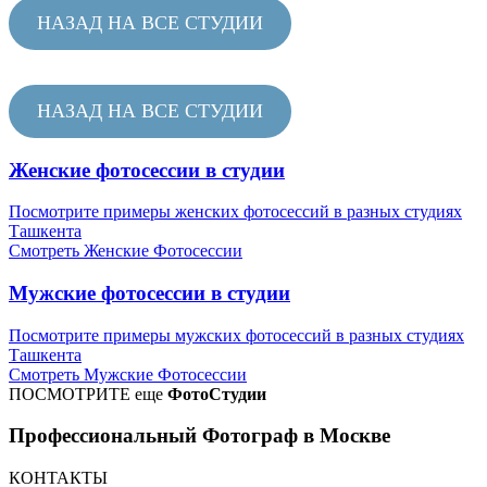
НАЗАД НА ВСЕ СТУДИИ
НАЗАД НА ВСЕ СТУДИИ
Женские фотосессии в студии
Посмотрите примеры женских фотосессий в разных студиях
Ташкента
Смотреть Женские Фотосессии
Мужские фотосессии в студии
Посмотрите примеры мужских фотосессий в разных студиях
Ташкента
Смотреть Мужские Фотосессии
ПОСМОТРИТЕ еще
ФотоСтудии
Профессиональный Фотограф в Москве
КОНТАКТЫ