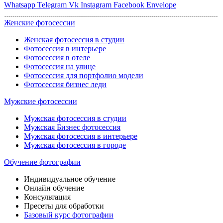
Whatsapp
Telegram
Vk
Instagram
Facebook
Envelope
Женские фотосессии
Женская фотосессия в студии
Фотосессия в интерьере
Фотосессия в отеле
Фотосессия на улице
Фотосессия для портфолио модели
Фотосессия бизнес леди
Мужские фотосессии
Мужская фотосессия в студии
Мужская Бизнес фотосессия
Мужская фотосессия в интерьере
Мужская фотосессия в городе
Обучение фотографии
Индивидуальное обучение
Онлайн обучение
Консультация
Пресеты для обработки
Базовый курс фотографии